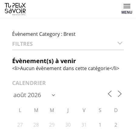
Aller
Tu
au
MENU
peux
contenu
savoir
Évènement Category :
Brest
FILTRES
Évènement(s) à venir
<li>Aucun évènement dans cette catégorie</li>
CALENDRIER
L
M
M
J
V
S
D
27
28
29
30
31
1
2