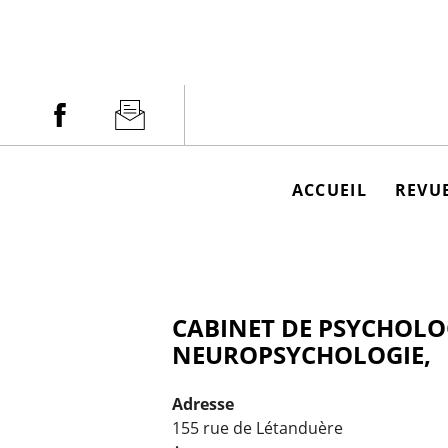
Aller
au
contenu
Facebook
Newsletter
ACCUEIL
REVUE
CABINET DE PSYCHOLOG
NEUROPSYCHOLOGIE,
Adresse
155 rue de Létanduère