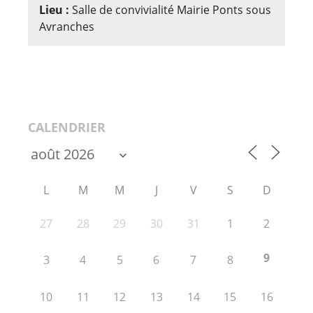
Lieu :
Salle de convivialité Mairie Ponts sous
Avranches
CALENDRIER
L
M
M
J
V
S
D
27
28
29
30
31
1
2
9
3
4
5
6
7
8
10
11
12
13
14
15
16