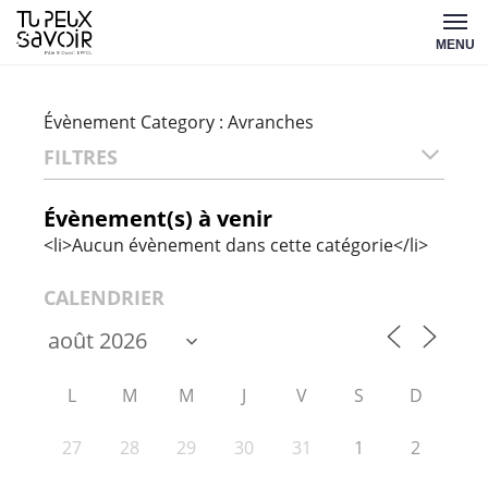
Aller
Tu
au
MENU
peux
contenu
savoir
Évènement Category :
Avranches
FILTRES
Évènement(s) à venir
<li>Aucun évènement dans cette catégorie</li>
CALENDRIER
L
M
M
J
V
S
D
27
28
29
30
31
1
2