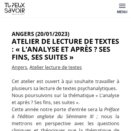
Aller
Tu
au
MENU
peux
contenu
savoir
ANGERS (20/01/2023)
ATELIER DE LECTURE DE TEXTES
: « L’ANALYSE ET APRÈS ? SES
FINS, SES SUITES »
Angers
Atelier lecture de textes
Cet atelier est ouvert à qui souhaite travailler à
plusieurs sa lecture de textes psychanalytiques.
Nous poursuivons sur la thématique « L’analyse
et après ? Ses fins, ses suites ».
Cette année notre porte d’entrée sera la
Préface
à l’édition anglaise du Séminaire XI
; nous la
mettrons en perspective avec les questions
cliniques et théoriques que la thématique de