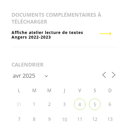
DOCUMENTS COMPLÉMENTAIRES À
TÉLÉCHARGER
Affiche atelier lecture de textes
Angers 2022-2023
CALENDRIER
L
M
M
J
V
S
D
31
1
2
3
6
4
5
7
8
9
11
12
13
10