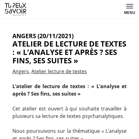
Aller
Tu
au
MENU
peux
contenu
savoir
ANGERS (20/11/2021)
ATELIER DE LECTURE DE TEXTES
: « L’ANALYSE ET APRÈS ? SES
FINS, SES SUITES »
Angers
Atelier lecture de textes
L’atelier de lecture de textes : « L’analyse et
après ? Ses fins, ses suites »
Cet atelier est ouvert à qui souhaite travailler à
plusieurs sa lecture de textes psychanalytiques.
Nous poursuivons sur la thématique
« L’analyse
et après ? Ses fins, ses suites ».