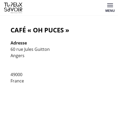
Aller
Tu
au
MENU
peux
contenu
savoir
CAFÉ « OH PUCES »
Adresse
60 rue Jules Guitton
Angers
Café
«
Oh
Puces
49000
»
France
60
rue
Jules
Guitton
-
Angers
Évèneme