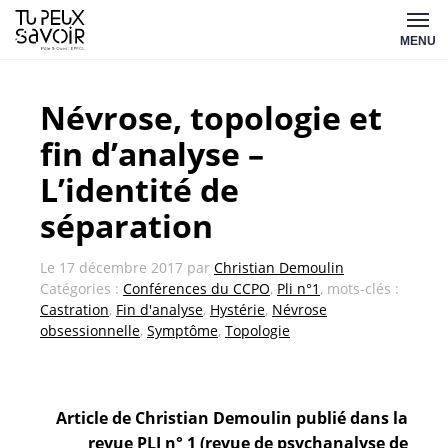
Aller
Tu
au
MENU
peux
contenu
savoir
Névrose, topologie et
fin d’analyse –
L’identité de
séparation
Le
17 décembre 2017
par
Christian Demoulin
Catégories :
Conférences du CCPO
,
Pli n°1
, mots-clés :
Castration
,
Fin d'analyse
,
Hystérie
,
Névrose
obsessionnelle
,
Symptôme
,
Topologie
Article de Christian Demoulin publié dans la
revue PLI n° 1 (revue de psychanalyse de