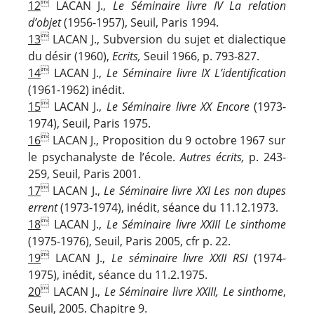

12
LACAN J.,
Le Séminaire livre IV La relation
d’objet
(1956-1957), Seuil, Paris 1994.

13
LACAN J., Subversion du sujet et dialectique
du désir (1960),
Ecrits,
Seuil 1966, p. 793-827.

14
LACAN J.,
Le Séminaire livre IX L’identification
(1961-1962) inédit.

15
LACAN J.,
Le Séminaire livre XX Encore
(1973-
1974), Seuil, Paris 1975.

16
LACAN J., Proposition du 9 octobre 1967 sur
le psychanalyste de l’école.
Autres écrits,
p. 243-
259, Seuil, Paris 2001.

17
LACAN J.,
Le Séminaire livre XXI Les non dupes
errent
(1973-1974), inédit, séance du 11.12.1973.

18
LACAN J.,
Le Séminaire livre XXIII Le sinthome
(1975-1976), Seuil, Paris 2005, cfr p. 22.

19
LACAN J.,
Le séminaire livre XXII RSI
(1974-
1975), inédit, séance du 11.2.1975.

20
LACAN J.,
Le Séminaire livre XXIII, Le sinthome
,
Seuil, 2005. Chapitre 9.