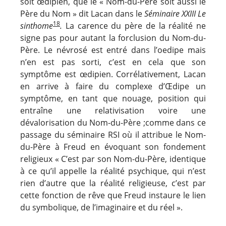
soit œdipien, que le « Nom-du-Père soit aussi le
Père du Nom » dit Lacan dans le
Séminaire XXIII
Le
18
sinthome
.
La carence du père de la réalité ne
signe pas pour autant la forclusion du Nom-du-
Père. Le névrosé est entré dans l’oedipe mais
n’en est pas sorti, c’est en cela que son
symptôme est œdipien. Corrélativement, Lacan
en arrive à faire du complexe d’Œdipe un
symptôme, en tant que nouage, position qui
entraîne une relativisation voire une
dévalorisation du Nom-du-Père ;comme dans ce
passage du séminaire RSI
où il attribue le Nom-
du-Père à Freud en évoquant son fondement
religieux « C’est par son Nom-du-Père, identique
à ce qu’il appelle la réalité psychique, qui n’est
rien d’autre que la réalité religieuse, c’est par
cette fonction de rêve que Freud instaure le lien
du symbolique, de l’imaginaire et du réel ».