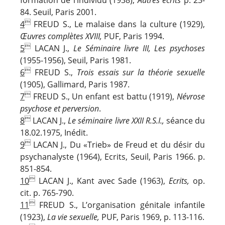
formation de l’individu (1938),
Autres écrits
p. 23-
84. Seuil, Paris 2001.

4
FREUD S., Le malaise dans la culture (1929),
Œuvres complètes XVIII,
PUF, Paris 1994.

5
LACAN J.,
Le Séminaire livre III, Les psychoses
(1955-1956), Seuil, Paris 1981.

6
FREUD S.,
Trois essais sur la théorie sexuelle
(1905), Gallimard, Paris 1987.

7
FREUD S., Un enfant est battu (1919),
Névrose
psychose et perversion
.

8
LACAN J.,
Le séminaire livre XXII R.S.I.,
séance du
18.02.1975,
Inédit.

9
LACAN J., Du «Trieb» de Freud et du désir du
psychanalyste (1964), Ecrits, Seuil, Paris 1966. p.
851-854.

10
LACAN J., Kant avec Sade (1963),
Ecrits,
op.
cit. p. 765-790.

11
FREUD S., L’organisation génitale infantile
(1923),
La vie sexuelle,
PUF, Paris 1969, p. 113-116.