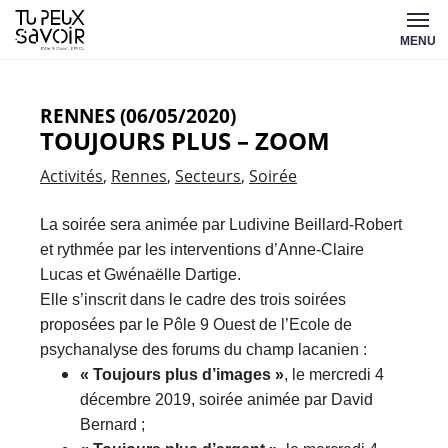
Aller
Tu
au
MENU
peux
contenu
savoir
RENNES (06/05/2020)
TOUJOURS PLUS – ZOOM
Activités
Rennes
Secteurs
Soirée
La soirée sera animée par Ludivine Beillard-Robert
et rythmée par les interventions d’Anne-Claire
Lucas et Gwénaëlle Dartige.
Elle s’inscrit dans le cadre des trois soirées
proposées par le Pôle 9 Ouest de l’Ecole de
psychanalyse des forums du champ lacanien :
« Toujours plus d’images »
, le mercredi 4
décembre 2019, soirée animée par David
Bernard ;