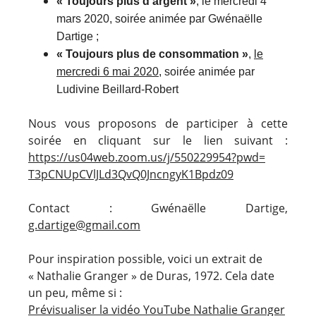
« Toujours plus d’argent »
, le mercredi 4
mars 2020, soirée animée par Gwénaëlle
Dartige ;
« Toujours plus de consommation »
,
le
mercredi 6 mai 2020
, soirée animée par
Ludivine Beillard-Robert
Nous vous proposons de participer à cette
soirée en cliquant sur le lien suivant :
https://us04web.zoom.
us/j/550229954?pwd=
T3pCNUpCVlJLd3QvQ0JncngyK1Bpdz
09
Contact : Gwénaëlle Dartige,
g.dartige@gmail.com
Pour inspiration possible, voici un extrait de
« Nathalie Granger » de Duras, 1972. Cela date
un peu, même si :
Prévisualiser la vidéo YouTube Nathalie Granger