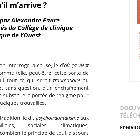
’il m’arrive ?
par Alexandre Faure
tés du Collège de clinique
que de l’Ouest
n interroge la cause, le d’
où ça vient
comme telle, peut-être, cette sorte de
hui tout ce qui serait
traumatique
au
et sans question, d’un enchaînement
e substitue la portée de l’énigme pour
quelques trouvailles.
DOCUM
TÉLÉC
radition, le dit
psychotraumatisme
aux
iales, sociales, climatiques,
Présent
combien le principe de tout discours