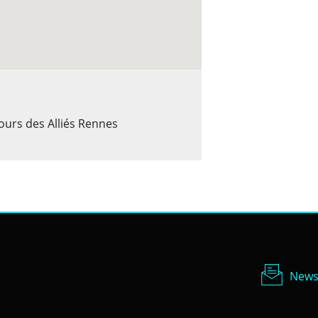
ours des Alliés Rennes
Newsl
News