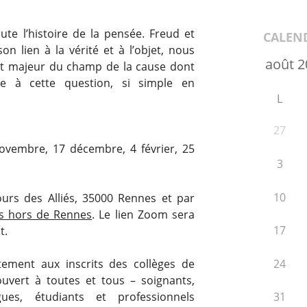
oute l’histoire de la pensée. Freud et
CALEN
n lien à la vérité et à l’objet, nous
nt majeur du champ de la cause dont
e à cette question, si simple en
L
27
ovembre, 17 décembre, 4 février, 25
3
10
ours des Alliés, 35000 Rennes et par
s hors de Rennes
. Le lien Zoom sera
17
t.
tement aux inscrits des collèges de
24
ouvert à toutes et tous – soignants,
gues, étudiants et professionnels
31