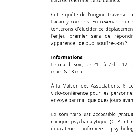
sera de refermer cette béance.
Cette quête de l’origine traverse t
Lacan y compris. En revenant sur so
tenterons d’élucider ce déplaceme
l’enjeu premier sera de répondr
apparence : de quoi souffre-t-on ?
Informations
Le mardi soir, de 21h à 23h : 12 n
mars & 13 mai
À la Maison des Associations, 6, c
visio-conférence
pour les personne
envoyé par mail quelques jours avan
Le séminaire est accessible gratui
clinique psychanalytique (CCP) et 
éducateurs, infirmiers, psycholo