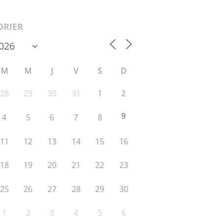
DRIER
M
M
J
V
S
D
28
29
30
31
1
2
9
4
5
6
7
8
11
12
13
14
15
16
18
19
20
21
22
23
25
26
27
28
29
30
1
2
3
4
5
6