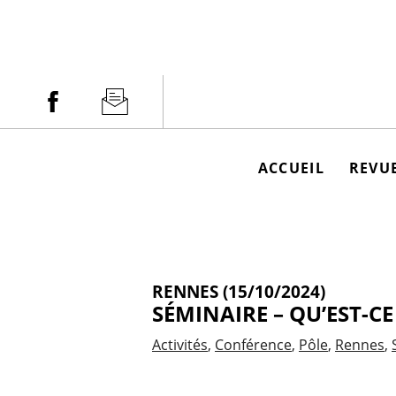
Aller
au
contenu
Facebook
Newsletter
ACCUEIL
REVUE
RENNES (15/10/2024)
SÉMINAIRE – QU’EST-CE
Activités
Conférence
Pôle
Rennes