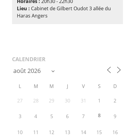
Horaires :
20h30 - 22h30
Lieu :
Cabinet de Gilbert Oudot 3 allée du
Haras Angers
CALENDRIER
L
M
M
J
V
S
D
27
28
29
30
31
1
2
8
3
4
5
6
7
9
10
11
12
13
14
15
16