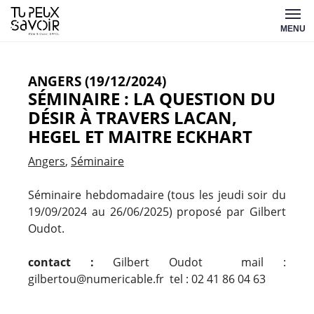
Aller
Tu
au
MENU
peux
contenu
savoir
ANGERS (19/12/2024)
SÉMINAIRE : LA QUESTION DU
DÉSIR À TRAVERS LACAN,
HEGEL ET MAITRE ECKHART
Angers
Séminaire
Séminaire hebdomadaire (tous les jeudi soir du
19/09/2024 au 26/06/2025) proposé par Gilbert
Oudot.
contact :
Gilbert Oudot mail :
gilbertou@numericable.fr tel : 02 41 86 04 63