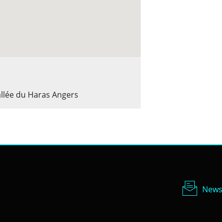
allée du Haras Angers
Newsl
News