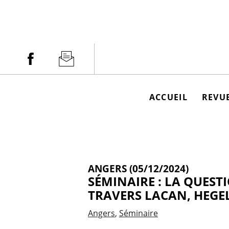
Aller
au
contenu
Facebook
Newsletter
ACCUEIL
REVUE
ANGERS (05/12/2024)
SÉMINAIRE : LA QUEST
TRAVERS LACAN, HEGE
Angers
Séminaire