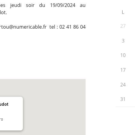
les jeudi soir du 19/09/2024 au
L
ot.
27
rtou@numericable.fr tel : 02 41 86 04
3
10
17
24
31
Oudot
rs