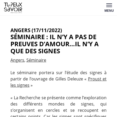
Aller
Tu
au
MENU
peux
contenu
savoir
ANGERS (17/11/2022)
SÉMINAIRE : IL N’Y A PAS DE
PREUVES D’AMOUR…IL N’Y A
QUE DES SIGNES
Angers
Séminaire
Le séminaire portera sur l’étude des signes à
partir de l’ouvrage de Gilles Deleuze «
Proust et
les signes
»
« La Recherche se présente comme l’exploration
des différents mondes de signes, qui
s’organisent en cercles et se recoupent en
certains points. Car les signes sont spécifiques