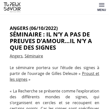
Aller
Tu
au
MENU
peux
contenu
savoir
ANGERS (06/10/2022)
SÉMINAIRE : IL N’Y A PAS DE
PREUVES D’AMOUR…IL N’Y A
QUE DES SIGNES
Angers
Séminaire
Le séminaire portera sur l’étude des signes à
partir de l’ouvrage de Gilles Deleuze «
Proust et
les signes
»
« La Recherche se présente comme l’exploration
des différents mondes de signes, qui
s’organisent en cercles et se recoupent en
certains points. Car les signes sont spécifiques