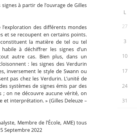
 signes à partir de l’ouvrage de Gilles
L
27
l’exploration des différents mondes
es et se recoupent en certains points.
3
 constituent la matière de tel ou tel
bile à déchiffrer les signes d’un
10
tout autre cas. Bien plus, dans un
isonnent : les signes des Verdurin
17
s, inversement le style de Swann ou
ent pas chez les Verdurin. L’unité de
24
 des systèmes de signes émis par des
s ; on ne découvre aucune vérité, on
 et interprétation. » (Gilles Deleuze –
31
alyste, Membre de l’École, AME) tous
 15 Septembre 2022