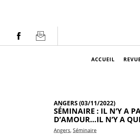
Aller
au
contenu
Facebook
Newsletter
ACCUEIL
REVUE
ANGERS (03/11/2022)
SÉMINAIRE : IL N’Y A P
D’AMOUR…IL N’Y A QUE
Angers
Séminaire