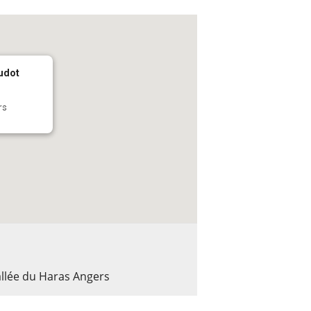
Oudot
rs
allée du Haras Angers