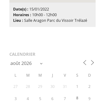
Date(s) :
15/01/2022
Horaires :
10h00 - 12h00
Lieu :
Salle Aragon Parc du Vissoir Trélazé
CALENDRIER
L
M
M
J
V
S
D
27
28
29
30
31
1
2
8
3
4
5
6
7
9