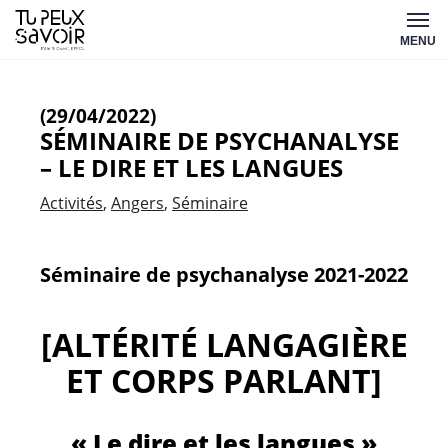
Aller
Tu
au
MENU
peux
contenu
savoir
(29/04/2022)
SÉMINAIRE DE PSYCHANALYSE
– LE DIRE ET LES LANGUES
Activités
Angers
Séminaire
Séminaire de psychanalyse 2021-2022
[ALTÉRITÉ LANGAGIÈRE
ET CORPS PARLANT]
« Le dire et les langues »