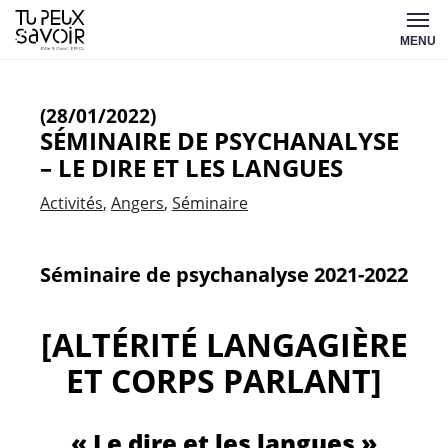
Aller
Tu
au
MENU
peux
contenu
savoir
(28/01/2022)
SÉMINAIRE DE PSYCHANALYSE
– LE DIRE ET LES LANGUES
Activités
Angers
Séminaire
Séminaire de psychanalyse 2021-2022
[ALTÉRITÉ LANGAGIÈRE
ET CORPS PARLANT]
« Le dire et les langues »