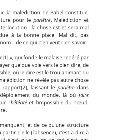
ue la malédiction de Babel constitue,
ucture pour le
parlêtre
. Malédiction et
terlocution : la chose est et sera mal
due à la bonne place. Mal dit, pas
nom – de ce qui n’en veut rien savoir.
xe
[1]
», qui fonde le malaise repéré par
ayer quelque voie vers le bien dire, de
ible, où le dire est le trou animant du
 malédiction ne révèle pas autre chose
n rapport
[2]
, laissant le
parlêtre
dans
 déploiement du monde, là où
faire
ue l’
hétérité
et l’impossible du nœud,
ère.
i manquent, et de ce qu’une structure
à partir d’elle (l’absence), c’est-à-dire à
qui n’est plus et de ce qui n’est pas