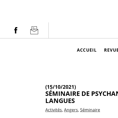
Aller
au
contenu
Facebook
Newsletter
ACCUEIL
REVUE
(15/10/2021)
SÉMINAIRE DE PSYCHANA
LANGUES
Activités
Angers
Séminaire