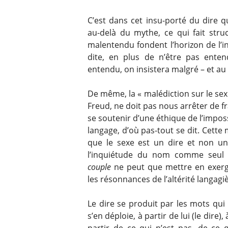
C’est dans cet insu-porté du dire q
au-delà du mythe, ce qui fait str
malentendu fondent l’horizon de l’in
dite, en plus de n’être pas enten
entendu, on insistera malgré – et au 
De même, la « malédiction sur le se
Freud, ne doit pas nous arrêter de fr
se soutenir d’une éthique de l’imposs
langage, d’où pas-tout se dit. Cette
que le sexe est un dire et non u
l’inquiétude du nom comme seul
couple
ne peut que mettre en exerg
les résonnances de l’altérité langagi
Le dire se produit par les mots qu
s’en déploie, à partir de lui (le dire), 
partir de ce qui n’est pas, de ce 