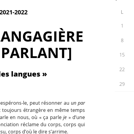
2021-2022
L
1
 LANGAGIÈRE
8
 PARLANT]
15
22
 les langues »
29
, espérons-le, peut résonner au
un par
nt toujours étrangère en même temps
arle en nous, où « ça parle
je
» d’une
nonciation réclame du corps, corps qui
su, corps d’où le dire s’arrime.