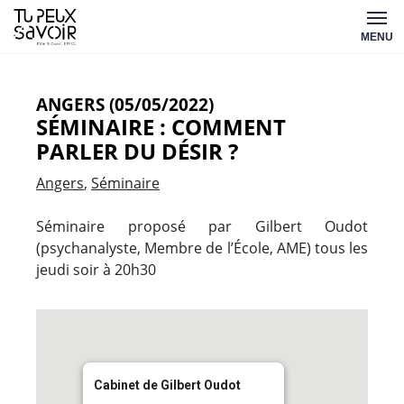
Aller
Tu
au
MENU
peux
contenu
savoir
ANGERS (05/05/2022)
SÉMINAIRE : COMMENT
PARLER DU DÉSIR ?
Angers
Séminaire
Séminaire proposé par Gilbert Oudot
(psychanalyste, Membre de l’École, AME) tous les
jeudi soir à 20h30
Cabinet de Gilbert Oudot