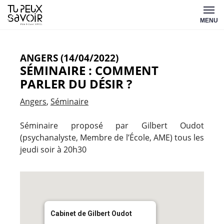
Aller
Tu
au
MENU
peux
contenu
savoir
ANGERS (14/04/2022)
SÉMINAIRE : COMMENT
PARLER DU DÉSIR ?
Angers
Séminaire
Séminaire proposé par Gilbert Oudot
(psychanalyste, Membre de l’École, AME) tous les
jeudi soir à 20h30
Cabinet de Gilbert Oudot