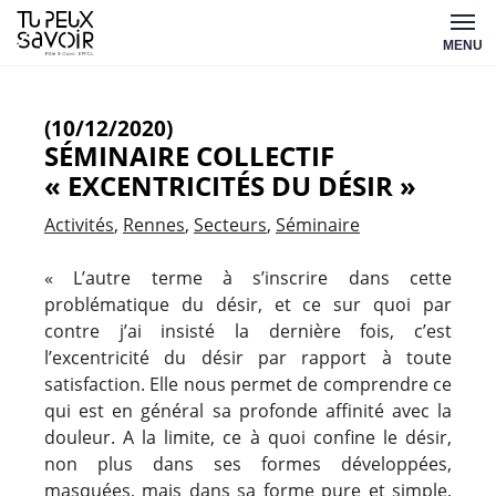
Aller
Tu
au
MENU
peux
contenu
savoir
(10/12/2020)
SÉMINAIRE COLLECTIF
« EXCENTRICITÉS DU DÉSIR »
Activités
Rennes
Secteurs
Séminaire
« L’autre terme à s’inscrire dans cette
problématique du désir, et ce sur quoi par
contre j’ai insisté la dernière fois, c’est
l’excentricité du désir par rapport à toute
satisfaction. Elle nous permet de comprendre ce
qui est en général sa profonde affinité avec la
douleur. A la limite, ce à quoi confine le désir,
non plus dans ses formes développées,
masquées, mais dans sa forme pure et simple,