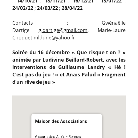
:
14/10/21
;
18/11/21
;
16/12/21
;
13/01/22
;
24/02/22
;
24/03/22
;
28/04/22
Contacts : Gwénaëlle
Dartige
g.dartige@gmail.com
, Marie-Laure
Choquet
mldune@yahoo.fr
Soirée du 16 décembre « Que risque-t-on ? »
animée par Ludivine Beillard-Robert, avec les
interventions de Guillaume Landry « Hé !
C’est pas du jeu ! » et Anaïs Palud « Fragment
d’un rêve de jeu »
Maison des Associations
6 cours des Alliés - Rennes