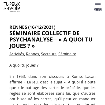
Aller
Tu
au
MENU
peux
contenu
savoir
RENNES (16/12/2021)
SÉMINAIRE COLLECTIF DE
PSYCHANALYSE – « A QUOI TU
JOUES ? »
Activités
Rennes
Secteurs
Séminaire
A quoi tu joues
?
En 1953, dans son discours à Rome, Lacan
affirme « Le jeu, c’est le sujet ». A quoi il ajoute
que « le battage des cartes le précède, que les
règles se sont élaborées sans lui, que d’autres
ont biseauté les cartes, qu’il peut en manquer
au paquet, que les vivants (…) ne feront