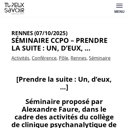
Aller
Tu
au
MENU
peux
contenu
savoir
RENNES (07/10/2025)
SÉMINAIRE CCPO – PRENDRE
LA SUITE : UN, D’EUX, …
Activités
Conférence
Pôle
Rennes
Séminaire
[Prendre la suite : Un, d’eux,
…]
Séminaire proposé par
Alexandre Faure, dans le
cadre des activités du collège
de clinique psychanalytique de