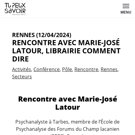
Aller
Tu
au
MENU
peux
contenu
savoir
RENNES (12/04/2024)
RENCONTRE AVEC MARIE-JOSÉ
LATOUR, LIBRAIRIE COMMENT
DIRE
Activités
Conférence
Pôle
Rencontre
Rennes
Secteurs
Rencontre avec Marie-José
Latour
Psychanalyste à Tarbes, membre de l’École de
Psychanalyse des Forums du Champ lacanien