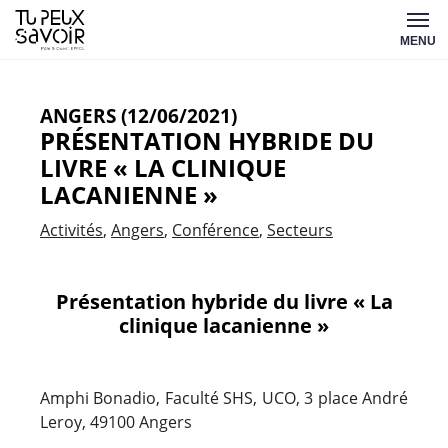
Aller
Tu
au
MENU
peux
contenu
savoir
ANGERS (12/06/2021)
PRÉSENTATION HYBRIDE DU
LIVRE « LA CLINIQUE
LACANIENNE »
Activités
Angers
Conférence
Secteurs
Présentation hybride du livre « La
clinique lacanienne »
Amphi Bonadio, Faculté SHS, UCO, 3 place André
Leroy, 49100 Angers