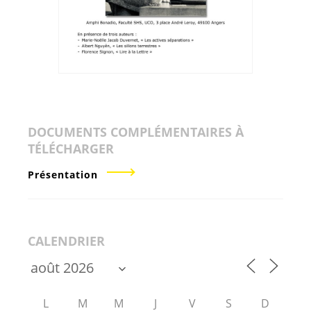
DOCUMENTS COMPLÉMENTAIRES À
TÉLÉCHARGER
Présentation
CALENDRIER
L
M
M
J
V
S
D