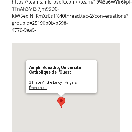
https://teams.microsoft.com/l/team/19%3a6WYlr6kpI-
1TnAh3Mi3i7jm9SD0-
KiW5eoiNIiKmXsEs1%40thread.tacv2/conversations?
groupId=25190b0b-b598-
4770-9ea9-
Amphi Bonadio, Université
Catholique de l'Ouest
3 Place André Leroy - Angers
Évènement