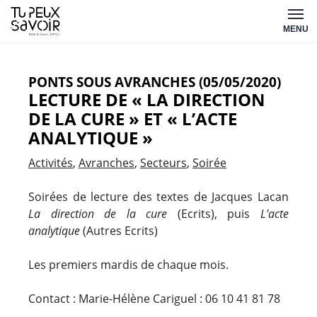
Aller
Tu
au
MENU
peux
contenu
savoir
PONTS SOUS AVRANCHES (05/05/2020)
LECTURE DE « LA DIRECTION
DE LA CURE » ET « L’ACTE
ANALYTIQUE »
Activités
Avranches
Secteurs
Soirée
Soirées de lecture des textes de Jacques Lacan
La direction de la cure
(Ecrits), puis
L’acte
analytique
(Autres Ecrits)
Les premiers mardis de chaque mois.
Contact : Marie-Hélène Cariguel : 06 10 41 81 78