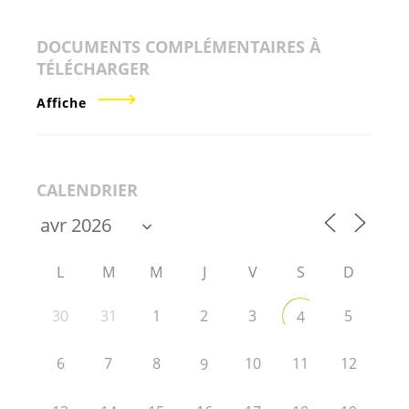
DOCUMENTS COMPLÉMENTAIRES À
TÉLÉCHARGER
Affiche
CALENDRIER
L
M
M
J
V
S
D
30
31
1
2
3
5
4
6
7
8
10
11
12
9