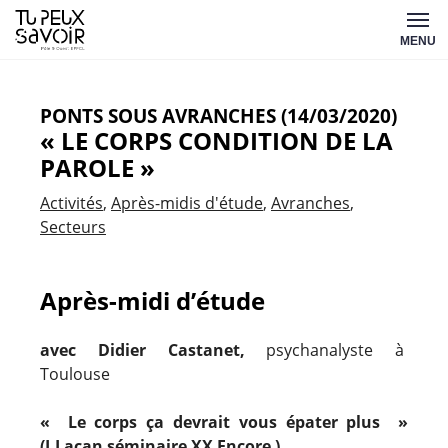
Aller
Tu
au
MENU
peux
contenu
savoir
PONTS SOUS AVRANCHES (14/03/2020)
« LE CORPS CONDITION DE LA
PAROLE »
Activités
Après-midis d'étude
Avranches
Secteurs
Après-midi d’étude
avec Didier Castanet,
psychanalyste à
Toulouse
«
Le corps ça devrait vous épater plus »
(J.Lacan séminaire XX Encore )