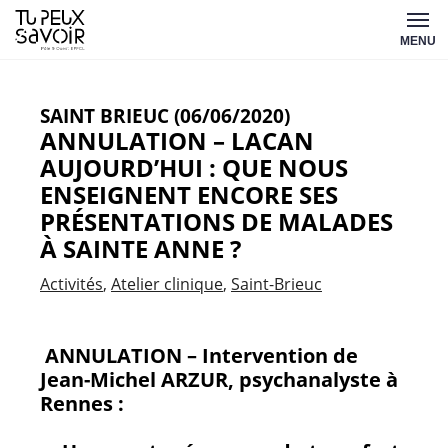
Aller
Tu
au
MENU
peux
contenu
savoir
SAINT BRIEUC (06/06/2020)
ANNULATION – LACAN
AUJOURD’HUI : QUE NOUS
ENSEIGNENT ENCORE SES
PRÉSENTATIONS DE MALADES
À SAINTE ANNE ?
Activités
Atelier clinique
Saint-Brieuc
ANNULATION – Intervention de
Jean-Michel ARZUR, psychanalyste à
Rennes :