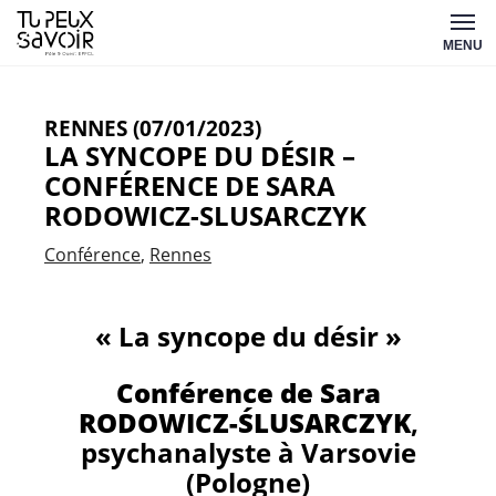
Aller
Tu
au
MENU
peux
contenu
savoir
RENNES (07/01/2023)
LA SYNCOPE DU DÉSIR –
CONFÉRENCE DE SARA
RODOWICZ-SLUSARCZYK
Conférence
Rennes
« La syncope du désir »
Conférence de Sara
RODOWICZ-ŚLUSARCZYK
,
psychanalyste à Varsovie
(Pologne)