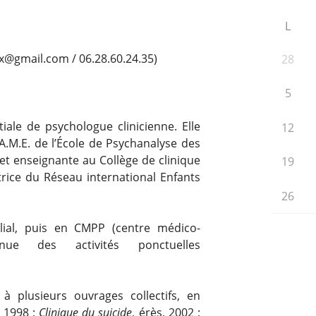
L
x@gmail.com / 06.28.60.24.35)
28
5
iale de psychologue clinicienne. Elle
12
A.M.E. de l’École de Psychanalyse des
t enseignante au Collège de clinique
19
trice du Réseau international Enfants
26
ilial, puis en CMPP (centre médico-
inue des activités ponctuelles
à plusieurs ouvrages collectifs, en
, 1998 ;
Clinique du suicide
, érès, 2002 ;