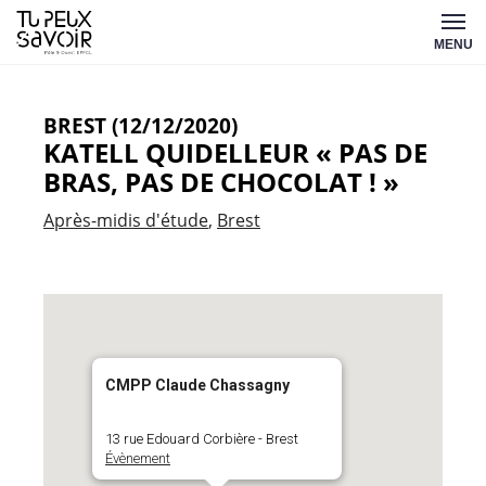
Aller
Tu
au
MENU
peux
contenu
savoir
BREST (12/12/2020)
KATELL QUIDELLEUR « PAS DE
BRAS, PAS DE CHOCOLAT ! »
Après-midis d'étude
Brest
CMPP Claude Chassagny
13 rue Edouard Corbière - Brest
Évènement