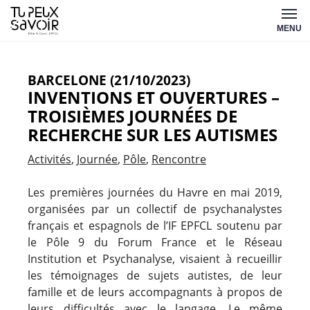
Aller
Tu
au
MENU
peux
contenu
savoir
BARCELONE (21/10/2023)
INVENTIONS ET OUVERTURES –
TROISIÈMES JOURNÉES DE
RECHERCHE SUR LES AUTISMES
Activités
Journée
Pôle
Rencontre
Les premières journées du Havre en mai 2019,
organisées par un collectif de psychanalystes
français et espagnols de l’IF EPFCL soutenu par
le Pôle 9 du Forum France et le Réseau
Institution et Psychanalyse, visaient à recueillir
les témoignages de sujets autistes, de leur
famille et de leurs accompagnants à propos de
leurs difficultés avec le langage. Le même