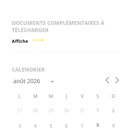
DOCUMENTS COMPLÉMENTAIRES À
TÉLÉCHARGER
Affiche
CALENDRIER
L
M
M
J
V
S
D
27
28
29
30
31
1
2
8
3
4
5
6
7
9