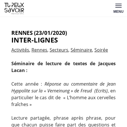
Aller
Tu
au
MENU
peux
contenu
savoir
RENNES (23/01/2020)
INTER-LIGNES
Activités
Rennes
Secteurs
Séminaire
Soirée
Séminaire de lecture de textes de Jacques
Lacan :
Cette année :
Réponse au commentaire de Jean
Hyppolite sur la « Verneinung » de Freud (Ecrits)
, en
particulier le cas dit de « L’homme aux cervelles
fraîches »
Lecture partagée, phrase après phrase, pour
que chacun puisse faire part des questions et