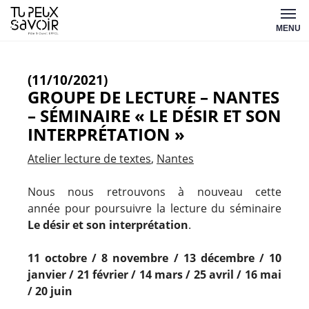
Aller
Tu
au
MENU
peux
contenu
savoir
(11/10/2021)
GROUPE DE LECTURE – NANTES
– SÉMINAIRE « LE DÉSIR ET SON
INTERPRÉTATION »
Atelier lecture de textes
Nantes
Nous nous retrouvons à nouveau cette
année pour poursuivre la lecture du séminaire
Le désir et son interprétation
.
11 octobre /
8 novembre /
13 décembre /
10
janvier /
21 février /
14 mars /
25 avril /
16 mai
/
20 juin