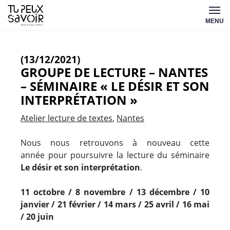
Aller
Tu
au
MENU
peux
contenu
savoir
(13/12/2021)
GROUPE DE LECTURE – NANTES
– SÉMINAIRE « LE DÉSIR ET SON
INTERPRÉTATION »
Atelier lecture de textes
Nantes
Nous nous retrouvons à nouveau cette
année pour poursuivre la lecture du séminaire
Le désir et son interprétation
.
11 octobre /
8 novembre /
13 décembre /
10
janvier /
21 février /
14 mars /
25 avril /
16 mai
/
20 juin