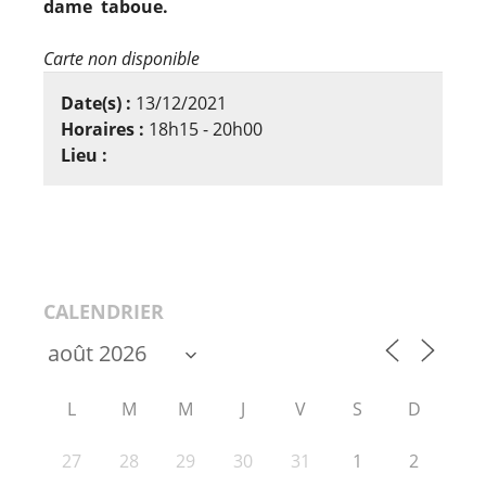
dame taboue.
Carte non disponible
Date(s) :
13/12/2021
Horaires :
18h15 - 20h00
Lieu :
CALENDRIER
L
M
M
J
V
S
D
27
28
29
30
31
1
2