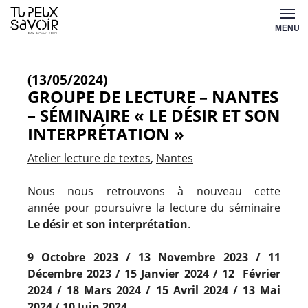
Aller
Tu
au
MENU
peux
contenu
savoir
(13/05/2024)
GROUPE DE LECTURE – NANTES
– SÉMINAIRE « LE DÉSIR ET SON
INTERPRÉTATION »
Atelier lecture de textes
Nantes
Nous nous retrouvons à nouveau cette
année pour poursuivre la lecture du séminaire
Le désir et son interprétation
.
9 Octobre 2023 / 13
Novembre 2023 /
11
Décembre 2023 / 15 J
anvier 2024 / 12
Février
2024 / 18
Mars 2024 / 15
Avril 2024 /
13 Mai
2024 / 10
Juin 2024