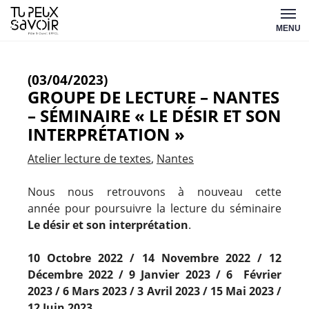
Aller
Tu
au
MENU
peux
contenu
savoir
(03/04/2023)
GROUPE DE LECTURE – NANTES
– SÉMINAIRE « LE DÉSIR ET SON
INTERPRÉTATION »
Atelier lecture de textes
Nantes
Nous nous retrouvons à nouveau cette
année pour poursuivre la lecture du séminaire
Le désir et son interprétation
.
10 Octobre 2022 / 14
Novembre 2022 /
12
Décembre 2022 / 9 J
anvier 2023 / 6
Février
2023 / 6
Mars 2023 / 3
Avril 2023 /
15 Mai 2023 /
12
Juin 2023