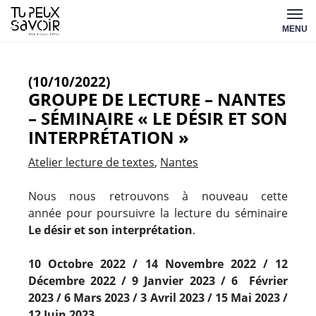
Aller
Tu
au
MENU
peux
contenu
savoir
(10/10/2022)
GROUPE DE LECTURE – NANTES
– SÉMINAIRE « LE DÉSIR ET SON
INTERPRÉTATION »
Atelier lecture de textes
Nantes
Nous nous retrouvons à nouveau cette
année pour poursuivre la lecture du séminaire
Le désir et son interprétation
.
10 Octobre 2022 / 14
Novembre 2022 /
12
Décembre 2022 / 9 J
anvier 2023 / 6
Février
2023 / 6
Mars 2023 / 3
Avril 2023 /
15 Mai 2023 /
12
Juin 2023