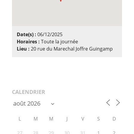
Date(s) :
06/12/2025
Horaires :
Toute la journée
Lieu :
20 rue du Marechal Joffre Guingamp
CALENDRIER
L
M
M
J
V
S
D
27
28
29
30
31
1
2