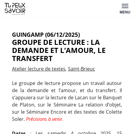
Aller
Tu
au
MENU
peux
contenu
savoir
GUINGAMP (06/12/2025)
GROUPE DE LECTURE : LA
DEMANDE ET L’AMOUR, LE
TRANSFERT
Atelier lecture de textes
Saint-Brieuc
Le groupe de lecture propose un travail autour
de la demande et l’amour, et du transfert. Il
s’appuiera sur la lecture de Lacan sur le Banquet
de Platon, sur le Séminaire La relation d’objet,
sur le Séminaire Encore et des textes de Colette
Soler.
Précisions à venir.
Dates
: Les samedis 4 octobre 2025, 15