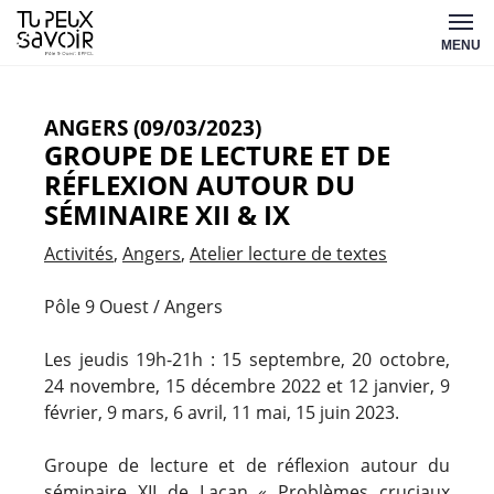
Aller
Tu
au
MENU
peux
contenu
savoir
ANGERS (09/03/2023)
GROUPE DE LECTURE ET DE
RÉFLEXION AUTOUR DU
SÉMINAIRE XII & IX
Activités
Angers
Atelier lecture de textes
Pôle 9 Ouest / Angers
Les jeudis 19h-21h : 15 septembre, 20 octobre,
24 novembre, 15 décembre 2022 et 12 janvier, 9
février, 9 mars, 6 avril, 11 mai, 15 juin 2023.
Groupe de lecture et de réflexion autour du
séminaire XII de Lacan « Problèmes cruciaux