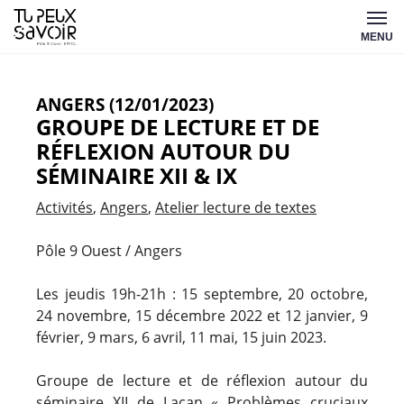
Aller
Tu
au
MENU
peux
contenu
savoir
ANGERS (12/01/2023)
GROUPE DE LECTURE ET DE
RÉFLEXION AUTOUR DU
SÉMINAIRE XII & IX
Activités
Angers
Atelier lecture de textes
Pôle 9 Ouest / Angers
Les jeudis 19h-21h : 15 septembre, 20 octobre,
24 novembre, 15 décembre 2022 et 12 janvier, 9
février, 9 mars, 6 avril, 11 mai, 15 juin 2023.
Groupe de lecture et de réflexion autour du
séminaire XII de Lacan « Problèmes cruciaux