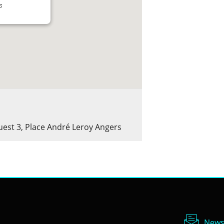
s
uest 3, Place André Leroy Angers
Newsl
News