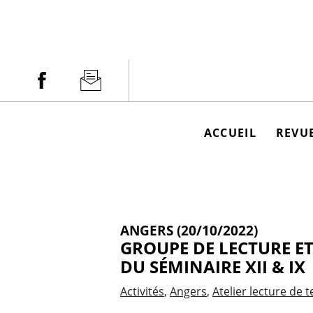
Aller
au
contenu
Facebook
Newsletter
ACCUEIL
REVUE
ANGERS (20/10/2022)
GROUPE DE LECTURE E
DU SÉMINAIRE XII & IX
Activités
Angers
Atelier lecture de t