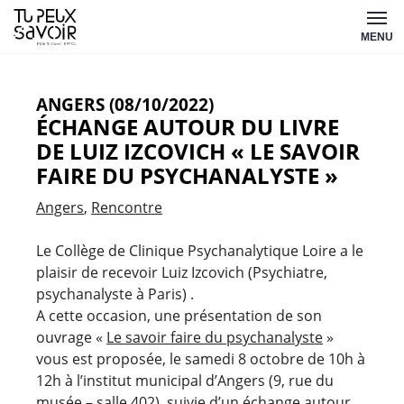
Aller
Tu
au
MENU
peux
contenu
savoir
ANGERS (08/10/2022)
ÉCHANGE AUTOUR DU LIVRE
DE LUIZ IZCOVICH « LE SAVOIR
FAIRE DU PSYCHANALYSTE »
Angers
Rencontre
Le Collège de Clinique Psychanalytique Loire a le
plaisir de recevoir Luiz Izcovich (Psychiatre,
psychanalyste à Paris) .
A cette occasion, une présentation de son
ouvrage «
Le savoir faire du psychanalyste
»
vous est proposée, le samedi 8 octobre de 10h à
12h à l’institut municipal d’Angers (9, rue du
musée – salle 402), suivie d’un échange autour