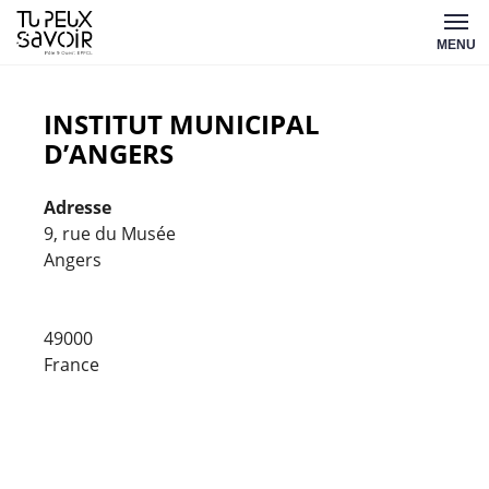
Aller
Tu
au
MENU
peux
contenu
savoir
INSTITUT MUNICIPAL
D’ANGERS
Adresse
9, rue du Musée
Angers
Institut
Munici
d'Ange
49000
9,
France
rue
du
Musée
-
Angers
Évèneme