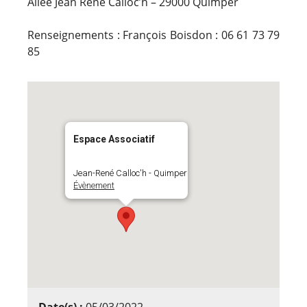
Allée Jean Rene Calloc’h – 29000 Quimper
Renseignements : François Boisdon : 06 61 73 79
85
Espace Associatif
Jean-René Calloc'h - Quimper
Évènement
Date(s) :
05/03/2022