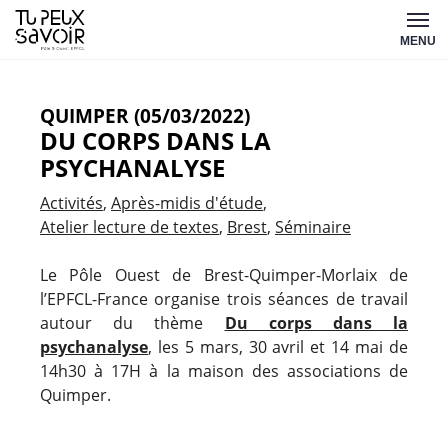
Aller
Tu
au
MENU
peux
contenu
savoir
QUIMPER (05/03/2022)
DU CORPS DANS LA
PSYCHANALYSE
Activités
Après-midis d'étude
Atelier lecture de textes
Brest
Séminaire
Le Pôle Ouest de Brest-Quimper-Morlaix de
l’EPFCL-France organise trois séances de travail
autour du thème
Du corps dans la
psychanalyse
, les 5 mars, 30 avril et 14 mai de
14h30 à 17H à la maison des associations de
Quimper.