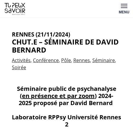
Aller
Tu
au
MENU
peux
contenu
savoir
RENNES (21/11/2024)
CHUT.E – SÉMINAIRE DE DAVID
BERNARD
Activités
Conférence
Pôle
Rennes
Séminaire
Soirée
Séminaire public de psychanalyse
(
en présence et par zoom
) 2024-
2025
proposé par David Bernard
Laboratoire RPPsy Université Rennes
2