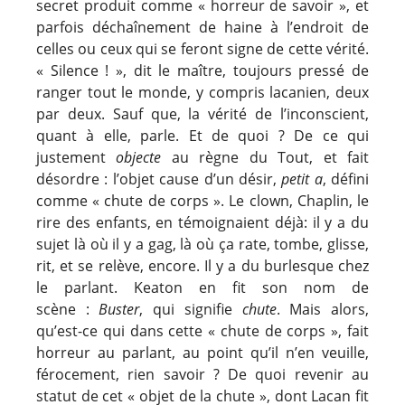
secret produit comme « horreur de savoir », et
parfois déchaînement de haine à l’endroit de
celles ou ceux qui se feront signe de cette vérité.
« Silence ! », dit le maître, toujours pressé de
ranger tout le monde, y compris lacanien, deux
par deux. Sauf que, la vérité de l’inconscient,
quant à elle, parle. Et de quoi ? De ce qui
justement
objecte
au règne du Tout, et fait
désordre : l’objet cause d’un désir,
petit a
, défini
comme « chute de corps ». Le clown, Chaplin, le
rire des enfants, en témoignaient déjà: il y a du
sujet là où il y a gag, là où ça rate, tombe, glisse,
rit, et se relève, encore. Il y a du burlesque chez
le parlant. Keaton en fit son nom de
scène :
Buster
, qui signifie
chute
. Mais alors,
qu’est-ce qui dans cette « chute de corps », fait
horreur au parlant, au point qu’il n’en veuille,
férocement, rien savoir ? De quoi revenir au
statut de cet « objet de la chute », dont Lacan fit