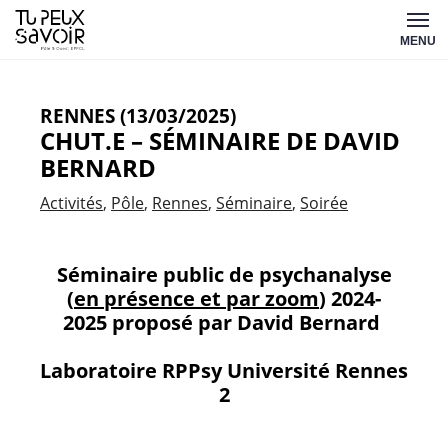
Aller
Tu
au
MENU
peux
contenu
savoir
RENNES (13/03/2025)
CHUT.E – SÉMINAIRE DE DAVID
BERNARD
Activités
Pôle
Rennes
Séminaire
Soirée
Séminaire public de psychanalyse
(
en présence et par zoom
) 2024-
2025
proposé par David Bernard
Laboratoire RPPsy Université Rennes
2