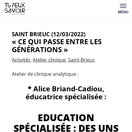
Aller
Tu
au
MENU
peux
contenu
savoir
SAINT BRIEUC (12/03/2022)
« CE QUI PASSE ENTRE LES
GÉNÉRATIONS »
Activités
Atelier clinique
Saint-Brieuc
Atelier de clinique analytique :
*
Alice Briand-Cadiou,
éducatrice spécialisée :
EDUCATION
SPÉCIALISÉE : DES UNS