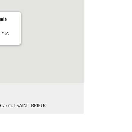
nie
RIEUC
 Carnot SAINT-BRIEUC