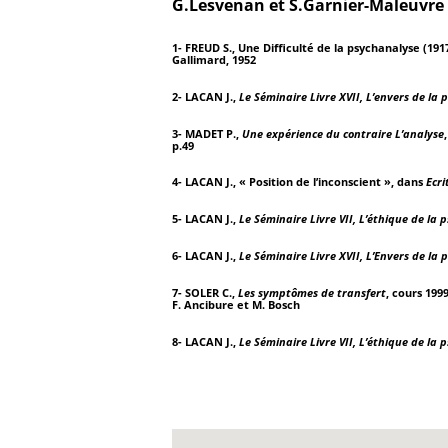
G.Lesvenan et S.Garnier-Maleuvre
1- FREUD S., Une Difficulté de la psychanalyse (191
Gallimard, 1952
2- LACAN J.,
Le Séminaire Livre XVII, L’envers de la
3- MADET P.,
Une expérience du contraire L’analyse
p.49
4- LACAN J., « Position de l’inconscient », dans
Ecri
5- LACAN J.,
Le Séminaire Livre VII, L’éthique de la
6- LACAN J.,
Le Séminaire Livre XVII, L’Envers de la
7- SOLER C.,
Les symptômes de transfert
, cours 199
F. Ancibure et M. Bosch
8- LACAN J.,
Le Séminaire Livre VII, L’éthique de la