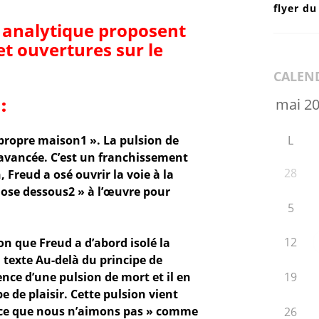
flyer d
e analytique proposent
et ouvertures sur le
CALEN
 :
propre maison1 ». La pulsion de
L
avancée. C’est un franchissement
28
Freud a osé ouvrir la voie à la
hose dessous2 » à l’œuvre pour
5
12
on que Freud a d’abord isolé la
 texte Au-delà du principe de
stence d’une pulsion de mort et il en
19
e de plaisir. Cette pulsion vient
 ce que nous n’aimons pas » comme
26